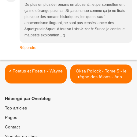
De plus en plus de romans en abusent... et personnellement
ça me dérange pas mal. Si ça continue comme ça je ne lirais
plus que des romans historiques, les quels, sauf
anachronisme flagrant, ne sont pas censés lancer des
&quot;putain&quot; à tout va ! <br /> <br /> Sur ce je continue
ma petite exploration... :)
Répondre
< Foetus et Foetus - Wayne
Oksa Pollock - Tome 5 - le
règne des félons - Anne
Plichota et Cendrine Wolf >
Hébergé par Overblog
Top articles
Pages
Contact
Signaler un abus