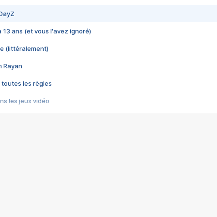
 DayZ
 a 13 ans (et vous l'avez ignoré)
e (littéralement)
im Rayan
 toutes les règles
s les jeux vidéo
us choquant de Rockstar ? - Le scandale BULLY
e plus moche de Steam
du RÊVE tourne au CAUCHEMAR
pendant 8 heures
it… à tort
umiliés par un jeu vidéo