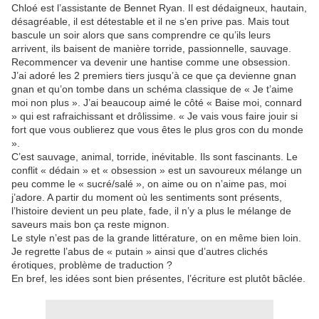
Chloé est l’assistante de Bennet Ryan. Il est dédaigneux, hautain,
désagréable, il est détestable et il ne s’en prive pas. Mais tout
bascule un soir alors que sans comprendre ce qu’ils leurs
arrivent, ils baisent de manière torride, passionnelle, sauvage.
Recommencer va devenir une hantise comme une obsession.
J’ai adoré les 2 premiers tiers jusqu’à ce que ça devienne gnan
gnan et qu’on tombe dans un schéma classique de « Je t’aime
moi non plus ». J’ai beaucoup aimé le côté « Baise moi, connard
» qui est rafraichissant et drôlissime. « Je vais vous faire jouir si
fort que vous oublierez que vous êtes le plus gros con du monde
».
C’est sauvage, animal, torride, inévitable. Ils sont fascinants. Le
conflit « dédain » et « obsession » est un savoureux mélange un
peu comme le « sucré/salé », on aime ou on n’aime pas, moi
j’adore. A partir du moment où les sentiments sont présents,
l’histoire devient un peu plate, fade, il n’y a plus le mélange de
saveurs mais bon ça reste mignon.
Le style n’est pas de la grande littérature, on en même bien loin.
Je regrette l’abus de « putain » ainsi que d’autres clichés
érotiques, problème de traduction ?
En bref, les idées sont bien présentes, l’écriture est plutôt bâclée.