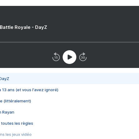
 Battle Royale - DayZ
 DayZ
 a 13 ans (et vous l'avez ignoré)
e (littéralement)
im Rayan
 toutes les règles
s les jeux vidéo