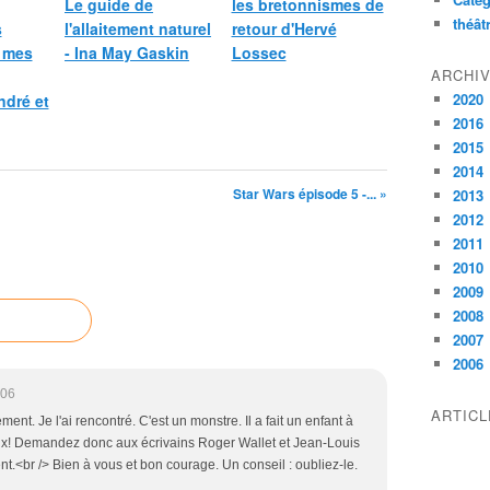
Le guide de
les bretonnismes de
théât
s
l'allaitement naturel
retour d'Hervé
 mes
- Ina May Gaskin
Lossec
ARCHI
2020
ndré et
2016
2015
2014
Star Wars épisode 5 -... »
2013
2012
2011
2010
2009
2008
2007
2006
:06
ARTIC
ent. Je l'ai rencontré. C'est un monstre. Il a fait un enfant à
ux! Demandez donc aux écrivains Roger Wallet et Jean-Louis
t.<br /> Bien à vous et bon courage. Un conseil : oubliez-le.