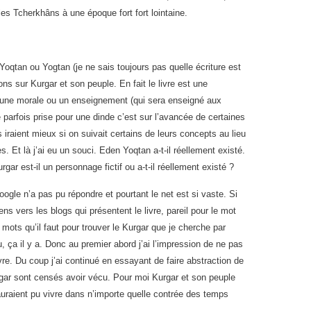
les Tcherkhâns à une époque fort fort lointaine.
Yoqtan ou Yogtan (je ne sais toujours pas quelle écriture est
ons sur Kurgar et son peuple. En fait le livre est une
t une morale ou un enseignement (qui sera enseigné aux
re parfois prise pour une dinde c’est sur l’avancée de certaines
 iraient mieux si on suivait certains de leurs concepts au lieu
s. Et là j’ai eu un souci. Eden Yoqtan a-t-il réellement existé.
gar est-il un personnage fictif ou a-t-il réellement existé ?
gle n’a pas pu répondre et pourtant le net est si vaste. Si
ns vers les blogs qui présentent le livre, pareil pour le mot
 mots qu’il faut pour trouver le Kurgar que je cherche par
, ça il y a. Donc au premier abord j’ai l’impression de ne pas
vre. Du coup j’ai continué en essayant de faire abstraction de
urgar sont censés avoir vécu. Pour moi Kurgar et son peuple
auraient pu vivre dans n’importe quelle contrée des temps