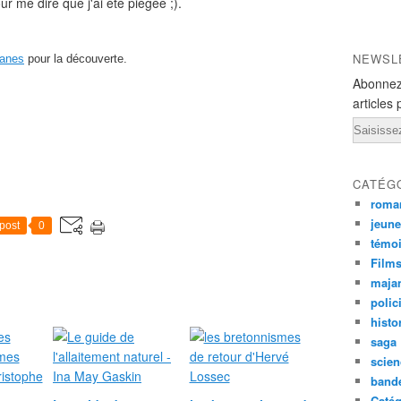
ur me dire que j'ai été piégée ;).
NEWSL
canes
pour la découverte.
Abonnez
articles 
Email
CATÉG
roma
jeun
post
0
témo
Film
maja
polic
histo
saga
scien
band
Catég