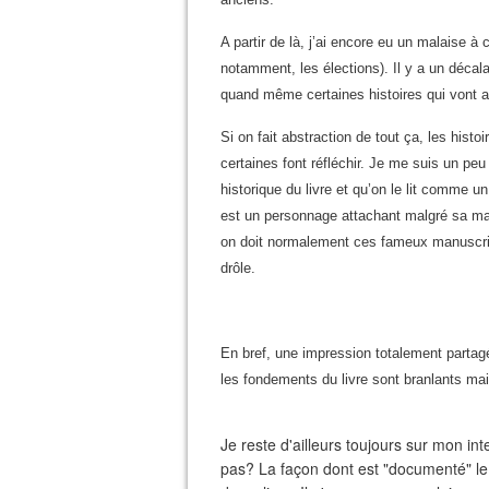
A partir de là, j’ai encore eu un malaise
notamment, les élections). Il y a un décal
quand même certaines histoires qui vont av
Si on fait abstraction de tout ça, les his
certaines font réfléchir. Je me suis un pe
historique du livre et qu’on le lit comme un
est un personnage attachant malgré sa mai
on doit normalement ces fameux manuscrits.
drôle.
En bref, une impression totalement partag
les fondements du livre sont branlants ma
Je reste d'ailleurs toujours sur mon in
pas? La façon dont est "documenté" le l