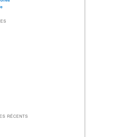
re
VES
LES RÉCENTS