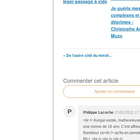
léger passage à vide
Je guéris me
complexes et
déprimes -
Christophe A
Muzo
« De l'autre côté du miroir...
Commenter cet article
Ajouter un commentaire
P
Philippe Lacoche
27/01/2011 17
<br /> Kurgar existe, malheureusem
une nonne de 16 ans. C'est affre
Rambour ce<br /> qu'ils en pensen
Ph.L.<br /> <br /> <br />