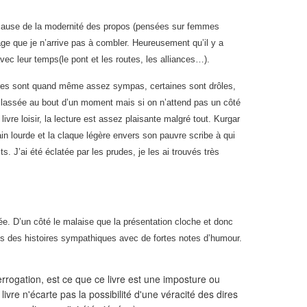
 à cause de la modernité des propos (pensées sur femmes
age que je n’arrive pas à combler. Heureusement qu’il y a
ec leur temps(le pont et les routes, les alliances…).
toires sont quand même assez sympas, certaines sont drôles,
u lassée au bout d’un moment mais si on n’attend pas un côté
 livre loisir, la lecture est assez plaisante malgré tout. Kurgar
n lourde et la claque légère envers son pauvre scribe à qui
 J’ai été éclatée par les prudes, je les ai trouvés très
ée. D’un côté le malaise que la présentation cloche et donc
is des histoires sympathiques avec de fortes notes d’humour.
terrogation, est ce que ce livre est une imposture ou
ivre n'écarte pas la possibilité d'une véracité des dires