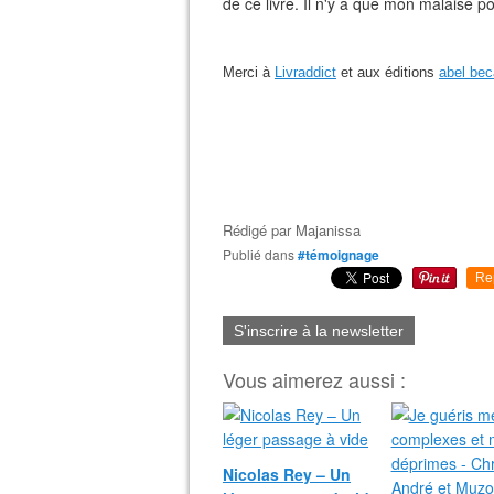
de ce livre. Il n'y a que mon malaise po
Merci à
Livraddict
et aux éditions
abel be
Rédigé par
Majanissa
Publié dans
#témoignage
Re
S'inscrire à la newsletter
Vous aimerez aussi :
Nicolas Rey – Un