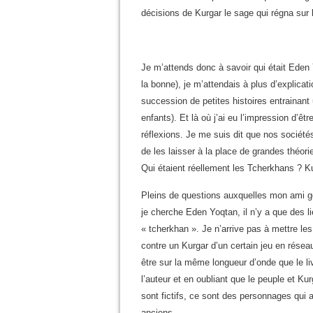
décisions de Kurgar le sage qui régna sur 
Je m’attends donc à savoir qui était Eden 
la bonne), je m’attendais à plus d’explicati
succession de petites histoires entrainan
enfants). Et là où j’ai eu l’impression d’êt
réflexions. Je me suis dit que nos sociétés
de les laisser à la place de grandes théorie
Qui étaient réellement les Tcherkhans ? Kur
Pleins de questions auxquelles mon ami goo
je cherche Eden Yoqtan, il n’y a que des lie
« tcherkhan ». Je n’arrive pas à mettre les
contre un Kurgar d’un certain jeu en réseau
être sur la même longueur d’onde que le li
l’auteur et en oubliant que le peuple et K
sont fictifs, ce sont des personnages qui 
anciens.