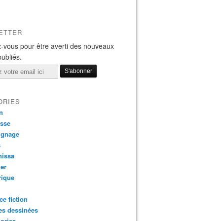
ETTER
-vous pour être averti des nouveaux
publiés.
ORIES
n
esse
ignage
s
nissa
ier
rique
ce fiction
es dessinées
ories