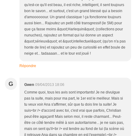
qu'est-ce qu'il est beau, il est riche, intelligent, il sent toujours
bon le savon... et surtout, c'est un grand blessé qui a besoin
d'amoooooour. Un grand classique ! ça fonctionne toujours
aussi bien... Rajoutez un petit côté transgressif (le SM) pour
que ça fasse moins &quot;Harlequin&quot; (collections pour
nunuches), rajoutez un format qui lui donne un aspect
&quot;sérieux&quot; et &quot;intellectuel&quot; (qu'on n'a pas
honte de lire) et rajoutez un peu de curiosité en effet boule de
neige et... tadaaaan... et le tour est joué !
Répondre
G
Gwen
09/04/2013 18:06
Comme quoi, tous les avis sont importants! Je ne divulgue
pas la suite, mais pour ma part, le 1er est le meilleur. Mais si
tu veux voir Ana s'affirmer, sûr que tu dois lire la suite! Je
suis<br /> d'accord avec toi, c'est vrai que parfois, Christian
peut être agaçant! Mais selon moi, il reste charmant... Peut-
être ce côté tendre mêlé à son autoritarisme... je ne sais pas,
mais on sent qu'il<br /> est tendre au fond de lui (la scène où
il retrouve Ana dans sa chambre en est l'exemple).<br />