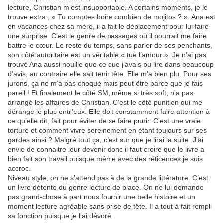
lecture, Christian m’est insupportable. A certains moments, je le
trouve extra ; « Tu comptes boire combien de mojitos ? ». Ana est
en vacances chez sa mère, il a fait le déplacement pour lui faire
une surprise. C’est le genre de passages où il pourrait me faire
battre le cœur. Le reste du temps, sans parler de ses penchants,
son côté autoritaire est un véritable « tue l’amour ». Je n’ai pas
trouvé Ana aussi nouille que ce que j’avais pu lire dans beaucoup
d’avis, au contraire elle sait tenir tête. Elle m’a bien plu. Pour ses
jurons, ça ne m’a pas choqué mais peut être parce que je fais
pareil ! Et finalement le côté SM, même si très soft, n’a pas
arrangé les affaires de Christian. C’est le côté punition qui me
dérange le plus entr’eux. Elle doit constamment faire attention à
ce qu’elle dit, fait pour éviter de se faire punir. C’est une vraie
torture et comment vivre sereinement en étant toujours sur ses
gardes ainsi ? Malgré tout ça, c’est sur que je lirai la suite. J’ai
envie de connaitre leur devenir donc il faut croire que le livre a
bien fait son travail puisque même avec des réticences je suis
accroc.
Niveau style, on ne s’attend pas à de la grande littérature. C’est
un livre détente du genre lecture de place. On ne lui demande
pas grand-chose à part nous fournir une belle histoire et un
moment lecture agréable sans prise de tête. Il a tout à fait rempli
sa fonction puisque je l’ai dévoré.