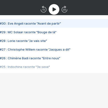
#30 : Eve Angeli raconte "Avant de partir"
#29 : MC Solaar raconte "Bouge de là"
28 : Lorie raconte "Je vais vite"
#27 : Christophe Willem raconte "Jacques a dit"
#26 : Chimène Badi raconte "Entre nous"
#25 : Indochine raconte "3e sexe"
#24 : Zaho raconte "C'est chelou"
#23 : Patrick Bruel raconte "Au café des délices"
#22 : Kyo raconte "Le chemin"
#21 : Nolwenn Leroy raconte "Cassé"