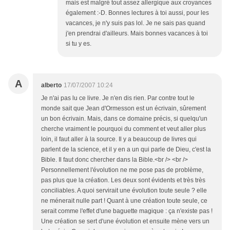
mais est malgré tout assez allergique aux croyances
également :-D. Bonnes lectures à toi aussi, pour les
vacances, je n'y suis pas lol. Je ne sais pas quand
j'en prendrai d'ailleurs. Mais bonnes vacances à toi
si tu y es.
A
alberto
17/07/2007 10:24
Je n'ai pas lu ce livre. Je n'en dis rien. Par contre tout le
monde sait que Jean d'Ormesson est un écrivain, sûrement
un bon écrivain. Mais, dans ce domaine précis, si quelqu'un
cherche vraiment le pourquoi du comment et veut aller plus
loin, il faut aller à la source. Il y a beaucoup de livres qui
parlent de la science, et il y en a un qui parle de Dieu, c'est la
Bible. Il faut donc chercher dans la Bible.<br /> <br />
Personnellement l'évolution ne me pose pas de problème,
pas plus que la création. Les deux sont évidents et très très
conciliables. A quoi servirait une évolution toute seule ? elle
ne ménerait nulle part ! Quant à une création toute seule, ce
serait comme l'effet d'une baguette magique : ça n'existe pas !
Une création se sert d'une évolution et ensuite mène vers un