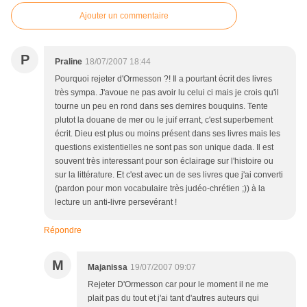
Ajouter un commentaire
P
Praline
18/07/2007 18:44
Pourquoi rejeter d'Ormesson ?! Il a pourtant écrit des livres
très sympa. J'avoue ne pas avoir lu celui ci mais je crois qu'il
tourne un peu en rond dans ses dernires bouquins. Tente
plutot la douane de mer ou le juif errant, c'est superbement
écrit. Dieu est plus ou moins présent dans ses livres mais les
questions existentielles ne sont pas son unique dada. Il est
souvent très interessant pour son éclairage sur l'histoire ou
sur la littérature. Et c'est avec un de ses livres que j'ai converti
(pardon pour mon vocabulaire très judéo-chrétien ;)) à la
lecture un anti-livre persevérant !
Répondre
M
Majanissa
19/07/2007 09:07
Rejeter D'Ormesson car pour le moment il ne me
plait pas du tout et j'ai tant d'autres auteurs qui