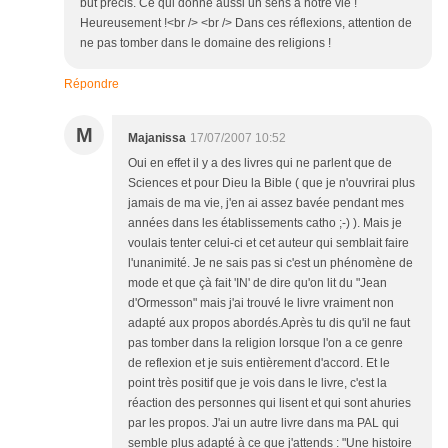
but précis. Ce qui donne aussi un sens à notre vie !
Heureusement !<br /> <br /> Dans ces réflexions, attention de
ne pas tomber dans le domaine des religions !
Répondre
M
Majanissa
17/07/2007 10:52
Oui en effet il y a des livres qui ne parlent que de
Sciences et pour Dieu la Bible ( que je n'ouvrirai plus
jamais de ma vie, j'en ai assez bavée pendant mes
années dans les établissements catho ;-) ). Mais je
voulais tenter celui-ci et cet auteur qui semblait faire
l'unanimité. Je ne sais pas si c'est un phénomène de
mode et que çà fait 'IN' de dire qu'on lit du "Jean
d'Ormesson" mais j'ai trouvé le livre vraiment non
adapté aux propos abordés.Après tu dis qu'il ne faut
pas tomber dans la religion lorsque l'on a ce genre
de reflexion et je suis entièrement d'accord. Et le
point très positif que je vois dans le livre, c'est la
réaction des personnes qui lisent et qui sont ahuries
par les propos. J'ai un autre livre dans ma PAL qui
semble plus adapté à ce que j'attends : "Une histoire