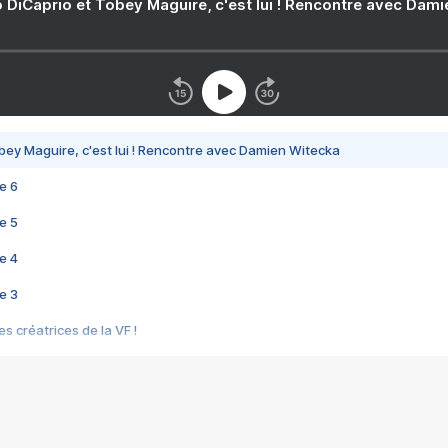
 DiCaprio et Tobey Maguire, c'est lui ! Rencontre avec Dam
bey Maguire, c'est lui ! Rencontre avec Damien Witecka
e 6
e 5
e 4
e 3
s créatrices de la VF !
e 2
e 1
e Mektoub My Love arrive enfin ! Rencontre avec Shaïn Boumedine et Sal