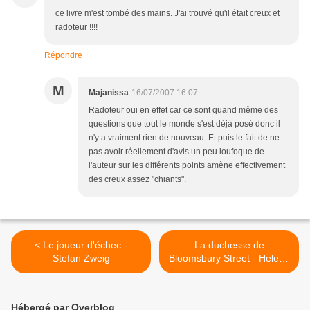
ce livre m'est tombé des mains. J'ai trouvé qu'il était creux et
radoteur !!!!
Répondre
M
Majanissa
16/07/2007 16:07
Radoteur oui en effet car ce sont quand même des
questions que tout le monde s'est déjà posé donc il
n'y a vraiment rien de nouveau. Et puis le fait de ne
pas avoir réellement d'avis un peu loufoque de
l'auteur sur les différents points amène effectivement
des creux assez "chiants".
< Le joueur d'échec -
La duchesse de
Stefan Zweig
Bloomsbury Street - Helene
Hanff >
Hébergé par Overblog