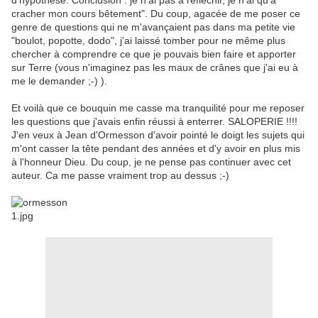
d'hypothèse. Conclusion : je n'ai pas à réfléchir, je n'ai qu'à
cracher mon cours bêtement". Du coup, agacée de me poser ce
genre de questions qui ne m'avançaient pas dans ma petite vie
"boulot, popotte, dodo", j'ai laissé tomber pour ne même plus
chercher à comprendre ce que je pouvais bien faire et apporter
sur Terre (vous n'imaginez pas les maux de crânes que j'ai eu à
me le demander ;-) ).
Et voilà que ce bouquin me casse ma tranquilité pour me reposer
les questions que j'avais enfin réussi à enterrer. SALOPERIE !!!!
J'en veux à Jean d'Ormesson d'avoir pointé le doigt les sujets qui
m'ont casser la tête pendant des années et d'y avoir en plus mis
à l'honneur Dieu. Du coup, je ne pense pas continuer avec cet
auteur. Ca me passe vraiment trop au dessus ;-)