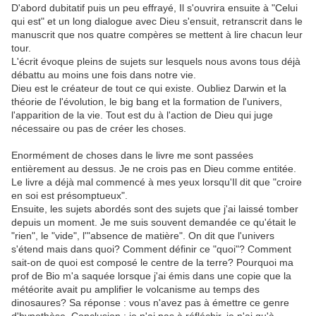
D'abord dubitatif puis un peu effrayé, Il s'ouvrira ensuite à "Celui
qui est" et un long dialogue avec Dieu s'ensuit, retranscrit dans le
manuscrit que nos quatre compères se mettent à lire chacun leur
tour.
L'écrit évoque pleins de sujets sur lesquels nous avons tous déjà
débattu au moins une fois dans notre vie.
Dieu est le créateur de tout ce qui existe. Oubliez Darwin et la
théorie de l'évolution, le big bang et la formation de l'univers,
l'apparition de la vie. Tout est du à l'action de Dieu qui juge
nécessaire ou pas de créer les choses.
Enormément de choses dans le livre me sont passées
entièrement au dessus. Je ne crois pas en Dieu comme entitée.
Le livre a déjà mal commencé à mes yeux lorsqu'Il dit que "croire
en soi est présomptueux".
Ensuite, les sujets abordés sont des sujets que j'ai laissé tomber
depuis un moment. Je me suis souvent demandée ce qu'était le
"rien", le "vide", l'"absence de matière". On dit que l'univers
s'étend mais dans quoi? Comment définir ce "quoi"? Comment
sait-on de quoi est composé le centre de la terre? Pourquoi ma
prof de Bio m'a saquée lorsque j'ai émis dans une copie que la
météorite avait pu amplifier le volcanisme au temps des
dinosaures? Sa réponse : vous n'avez pas à émettre ce genre