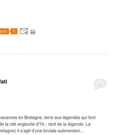
post
0
fati
…
acances en Bretagne, terre aux légendes qui font
 la cité engloutie d'Ys : récit de la légende. La
retagne) Il s’agit d’une brutale submersion...