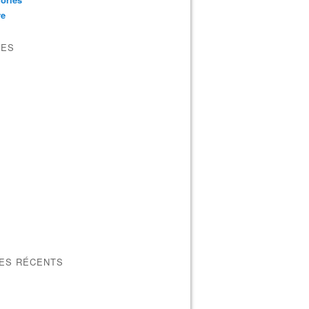
re
VES
LES RÉCENTS