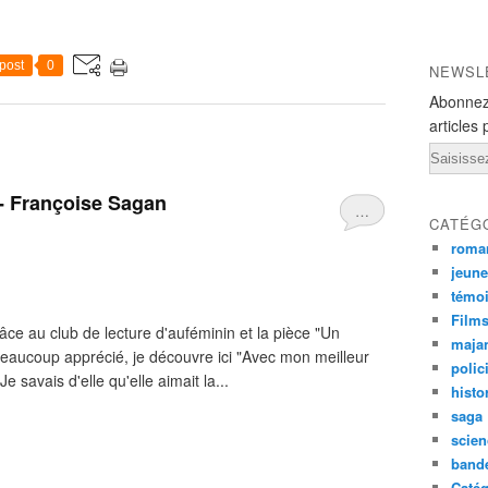
post
0
NEWSL
Abonnez
articles 
Email
- Françoise Sagan
…
CATÉG
roma
jeun
témo
Film
âce au club de lecture d'auféminin et la pièce "Un
maja
beaucoup apprécié, je découvre ici "Avec mon meilleur
polic
 savais d'elle qu'elle aimait la...
histo
saga
scien
band
Catég