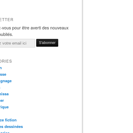
ETTER
-vous pour être averti des nouveaux
publiés.
ORIES
n
esse
ignage
s
nissa
ier
rique
ce fiction
es dessinées
ories