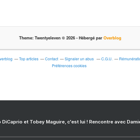
Theme: Twentyeleven © 2026 -
Hébergé par
Overblog
Overblog
Top articles
Contact
Signaler un abus
C.G.U.
Rémunératio
Préférences cookies
 DiCaprio et Tobey Maguire, c'est lui ! Rencontre avec Dam