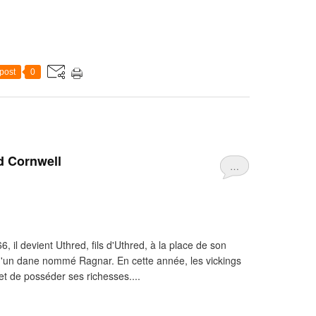
post
0
d Cornwell
…
, il devient Uthred, fils d'Uthred, à la place de son
e d'un dane nommé Ragnar. En cette année, les vickings
et de posséder ses richesses....